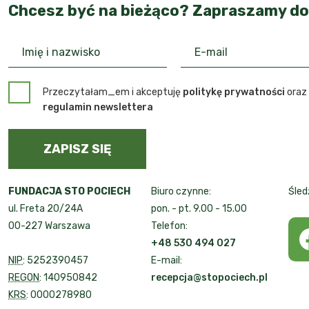
Chcesz być na bieżąco? Zapraszamy do
Przeczytałam_em i akceptuję
politykę prywatności
oraz
regulamin newslettera
ZAPISZ SIĘ
FUNDACJA STO POCIECH
Biuro czynne:
Śled
ul. Freta 20/24A
pon. - pt. 9.00 - 15.00
00-227 Warszawa
Telefon:
+48 530 494 027
NIP
: 5252390457
E-mail:
REGON
: 140950842
recepcja@stopociech.pl
KRS
: 0000278980