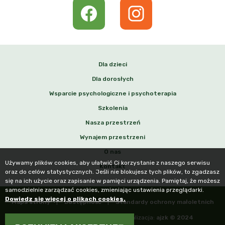
Dla dzieci
Dla dorosłych
Wsparcie psychologiczne i psychoterapia
Szkolenia
Nasza przestrzeń
Wynajem przestrzeni
INFORMACJA O PLIKACH
O nas
Używamy plików cookies, aby ułatwić Ci korzystanie z naszego serwisu
Kontakt
oraz do celów statystycznych. Jeśli nie blokujesz tych plików, to zgadzasz
się na ich użycie oraz zapisanie w pamięci urządzenia. Pamiętaj, że możesz
samodzielnie zarządzać cookies, zmieniając ustawienia przeglądarki.
Dowiedz się więcej o plikach cookies.
Mapa strony
Dostępność
Standardy ochrony małoletnich
Projekt:
Marta Candoll © 2024
Realizacja:
ajzk © 2024