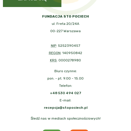
FUNDACJA STO POCIECH
ul. Freta 20/24A
00-227 Warszawa
NIP
: 5252390457
REGON
: 140950842
KRS
: 0000278980
Biuro czynne:
pon. - pt. 9.00 - 15.00
Telefon:
+48 530 494 027
E-mail:
recepcja@stopociech.pl
Śledź nas w mediach społecznościowych!