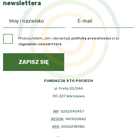
newslettera
Przeczytałam_em i akceptuję
politykę prywatności
oraz
regulamin newslettera
ZAPISZ SIĘ
FUNDACJA STO POCIECH
ul. Freta 20/24A
00-227 Warszawa
NIP
: 5252390457
REGON
: 140950842
KRS
: 0000278980